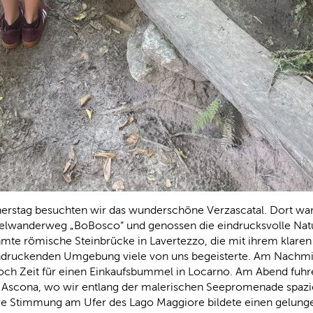
rstag besuchten wir das wunderschöne Verzascatal. Dort wan
lwanderweg „BoBosco“ und genossen die eindrucksvolle Natur
hmte römische Steinbrücke in Lavertezzo, die mit ihrem klare
ndruckenden Umgebung viele von uns begeisterte. Am Nachmit
ch Zeit für einen Einkaufsbummel in Locarno. Am Abend fuhr
 Ascona, wo wir entlang der malerischen Seepromenade spazie
e Stimmung am Ufer des Lago Maggiore bildete einen gelung