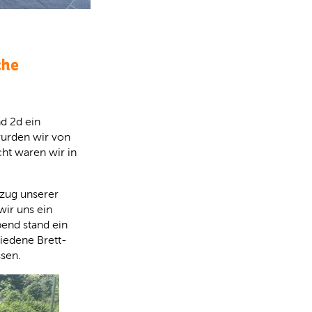
che
nd 2d ein
wurden wir von
ht waren wir in
zug unserer
ir uns ein
bend stand ein
iedene Brett-
ssen.