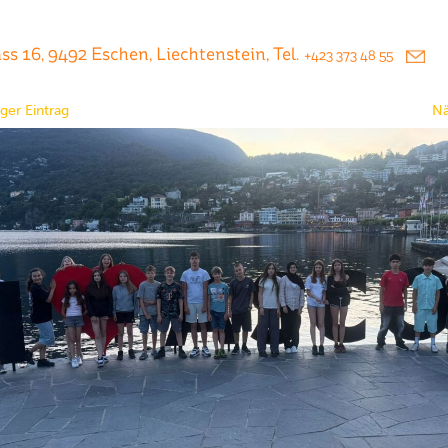
s 16, 9492 Eschen, Liechtenstein, Tel.
+423 373 48 55
ger Eintrag
Nä