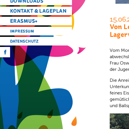
DOWNLOADS
KONTAKT & LAGEPLAN
15.06.
ERASMUS+
Von L
IMPRESSUM
Lager
DATENSCHUTZ
Vom Monta
f
abwechsl
Frau Osw
der Juge
Die Anre
Unterkun
feines Ei
gemütlic
und Balls