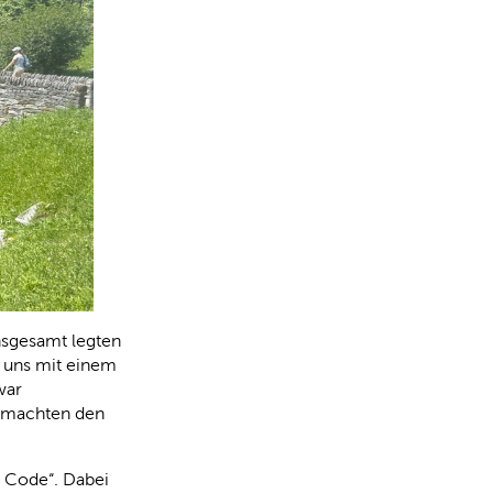
nsgesamt legten
r uns mit einem
war
s machten den
 Code“. Dabei