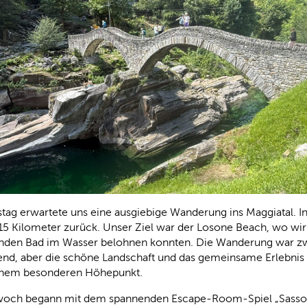
tag erwartete uns eine ausgiebige Wanderung ins Maggiatal. I
15 Kilometer zurück. Unser Ziel war der Losone Beach, wo wi
enden Bad im Wasser belohnen konnten. Die Wanderung war z
end, aber die schöne Landschaft und das gemeinsame Erlebni
inem besonderen Höhepunkt.
woch begann mit dem spannenden Escape-Room-Spiel „Sasso