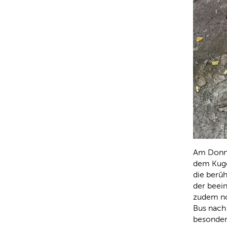
Am Donne
dem Kuge
die berü
der beei
zudem no
Bus nach
besonder