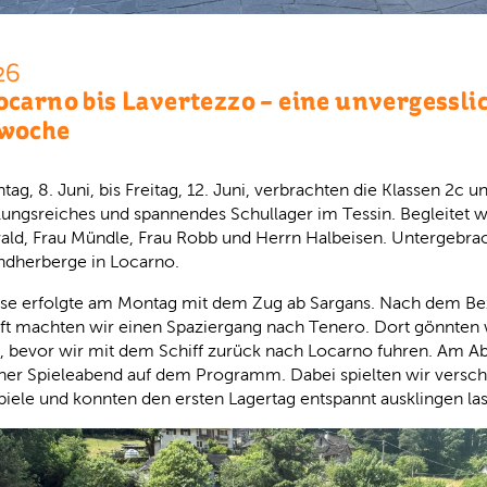
26
ocarno bis Lavertezzo – eine unvergessli
woche
g, 8. Juni, bis Freitag, 12. Juni, verbrachten die Klassen 2c u
ungsreiches und spannendes Schullager im Tessin. Begleitet 
ald, Frau Mündle, Frau Robb und Herrn Halbeisen. Untergebrac
ndherberge in Locarno.
ise erfolgte am Montag mit dem Zug ab Sargans. Nach dem Be
ft machten wir einen Spaziergang nach Tenero. Dort gönnten w
s, bevor wir mit dem Schiff zurück nach Locarno fuhren. Am A
her Spieleabend auf dem Programm. Dabei spielten wir versch
piele und konnten den ersten Lagertag entspannt ausklingen la