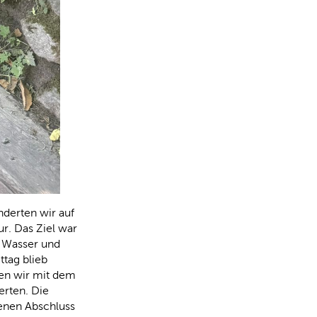
derten wir auf
. Das Ziel war
n Wasser und
tag blieb
en wir mit dem
rten. Die
enen Abschluss