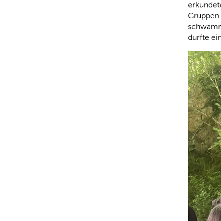
erkundet
Gruppen k
schwamme
durfte ei