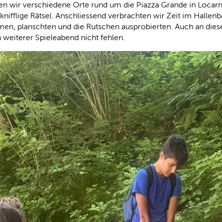
en wir verschiedene Orte rund um die Piazza Grande in Locarn
nifflige Rätsel. Anschliessend verbrachten wir Zeit im Hallen
n, planschten und die Rutschen ausprobierten. Auch an die
n weiterer Spieleabend nicht fehlen.