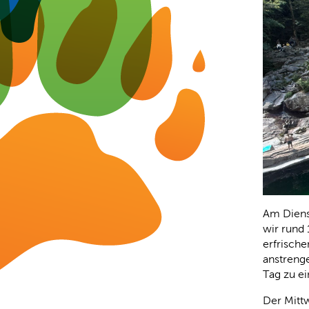
Am Diens
wir rund 
erfrisch
anstreng
Tag zu e
Der Mitt