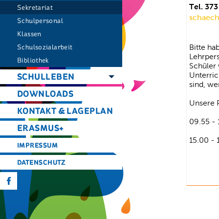
Tel. 373
Sekretariat
schaechl
Schulpersonal
Klassen
Schulsozialarbeit
Bitte ha
Lehrper
Bibliothek
Schüler
Unterric
SCHULLEBEN
sind, we
DOWNLOADS
Unsere 
KONTAKT & LAGEPLAN
09.55 - 
ERASMUS+
15.00 - 
IMPRESSUM
DATENSCHUTZ
f