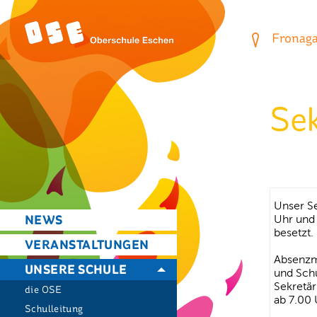
Fronagas
Sek
Unser Se
NEWS
Uhr und 
besetzt.
VERANSTALTUNGEN
Absenzm
UNSERE SCHULE
und Sch
Sekretär
die OSE
ab 7.00 
Schulleitung