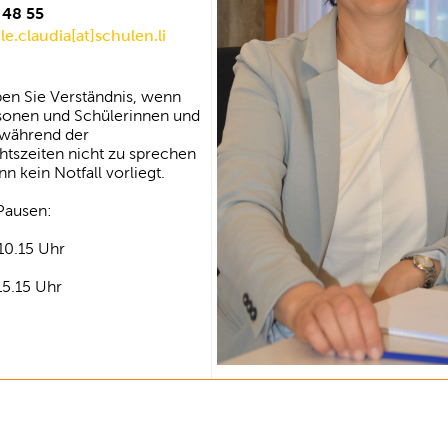
 48 55
e.claudia[at]schulen.li
ben Sie Verständnis, wenn
sonen und Schülerinnen und
 während der
htszeiten nicht zu sprechen
nn kein Notfall vorliegt.
Pausen:
10.15 Uhr
15.15 Uhr