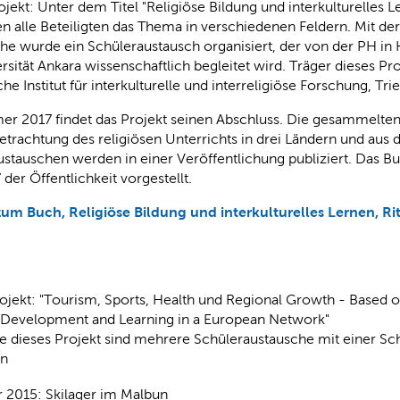
ojekt: Unter dem Titel "Religiöse Bildung und interkulturelles L
n alle Beteiligten das Thema in verschiedenen Feldern. Mit der
uhe wurde ein Schüleraustausch organisiert, der von der PH in 
rsität Ankara wissenschaftlich begleitet wird. Träger dieses Pro
he Institut für interkulturelle und interreligiöse Forschung, Tri
r 2017 findet das Projekt seinen Abschluss. Die gesammelten
etrachtung des religiösen Unterrichts in drei Ländern und aus 
stauschen werden in einer Veröffentlichung publiziert. Das B
 der Öffentlichkeit vorgestellt.
zum Buch, Religiöse Bildung und interkulturelles Lernen, Ritt
ojekt: "Tourism, Sports, Health und Regional Growth - Based o
 Development and Learning in a European Network"
 dieses Projekt sind mehrere Schüleraustausche mit einer Sch
en
 2015: Skilager im Malbun