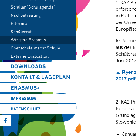
1. KA2 Pr
Schüler "Schulagenda"
erforsche
Nachbetreuung
in Karlsr
der Unive
Elternrat
Europäisc
Schülerrat
Wir sind Erasmus+
Im Somme
aus der B
Oberschule macht Schule
Schülerau
Externe Evaluation
Juni 2017
DOWNLOADS
Flyer 
KONTAKT & LAGEPLAN
2017.pdf
ERASMUS+
IMPRESSUM
2. KA2 Pr
Personal
DATENSCHUTZ
Grundlage
f
Sloweni
Januar