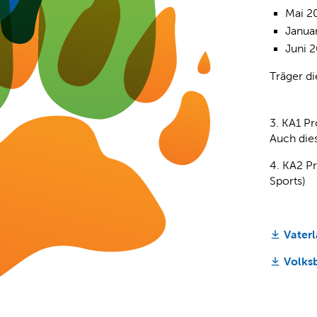
Mai 2
Januar
Juni 
Träger di
3. KA1 P
Auch die
4. KA2 Pr
Sports)
Vater
Volks