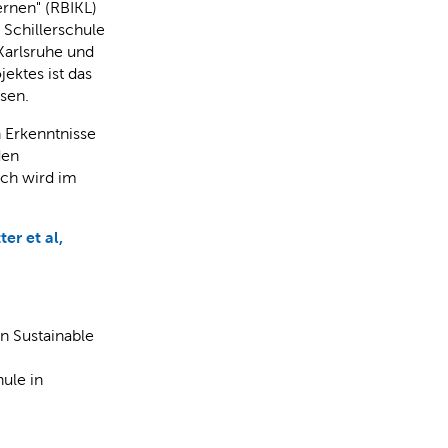
ernen" (RBIKL)
 Schillerschule
Karlsruhe und
jektes ist das
esen.
 Erkenntnisse
den
uch wird im
er et al,
n Sustainable
ule in