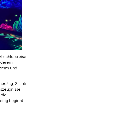
Abschlussreise
anderem
gramm und
erstag, 2. Juli
sszeugnisse
 die
eitig beginnt