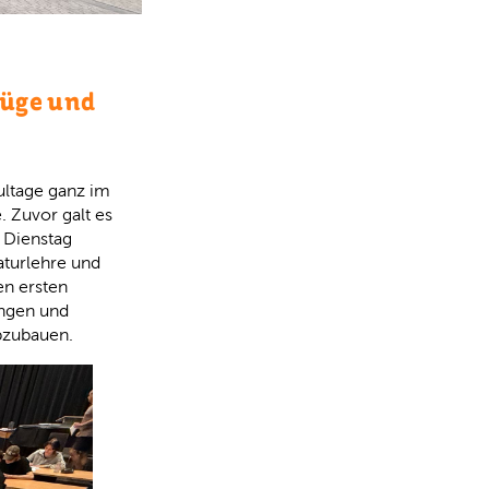
lüge und
ultage ganz im
 Zuvor galt es
 Dienstag
aturlehre und
en ersten
ungen und
abzubauen.