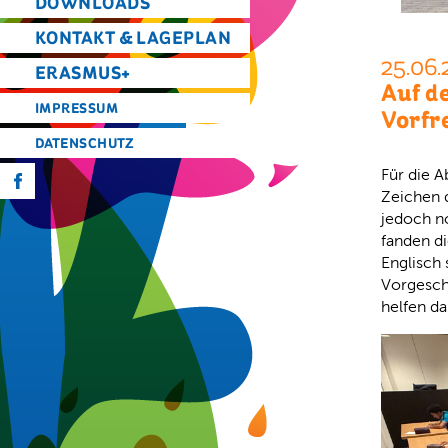
DOWNLOADS
KONTAKT & LAGEPLAN
25.06.
ERASMUS+
Auf d
IMPRESSUM
Vorfr
DATENSCHUTZ
Für die A
f
Zeichen d
jedoch n
fanden d
Englisch 
Vorgesch
helfen da