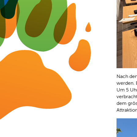
Nach den
werden. B
Um 5 Uhr
verbrach
dem grös
Attrakti