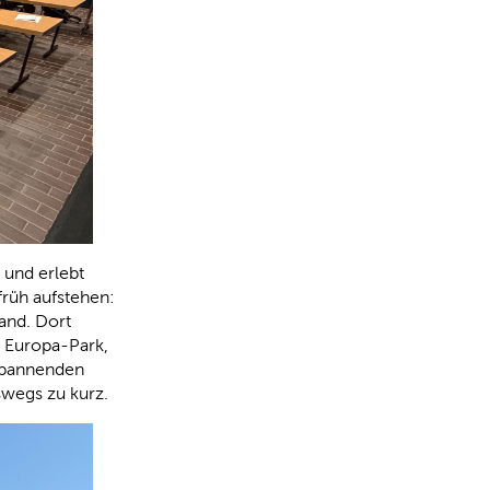
und erlebt
früh aufstehen:
and. Dort
m Europa-Park,
spannenden
swegs zu kurz.