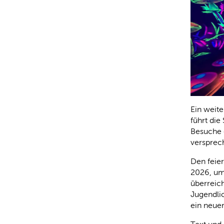
Ein weit
führt di
Besuche 
versprec
Den feier
2026, um
überreich
Jugendlic
ein neue