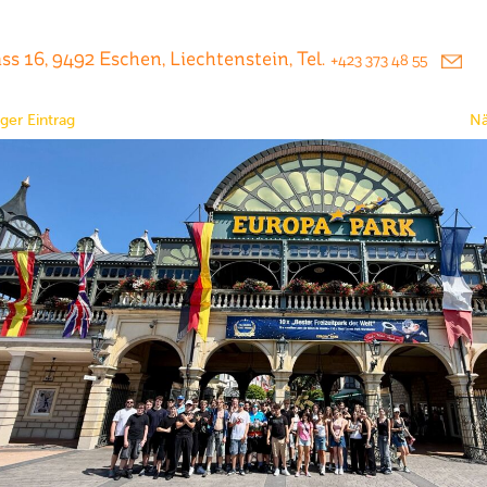
s 16, 9492 Eschen, Liechtenstein, Tel.
+423 373 48 55
ger Eintrag
Nä