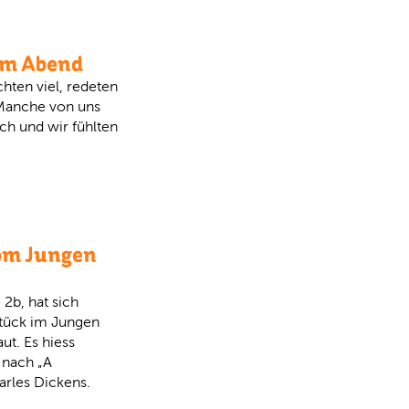
am Abend
chten viel, redeten
 Manche von uns
ch und wir fühlten
om Jungen
 2b, hat sich
tück im Jungen
t. Es hiess
 nach „A
arles Dickens.