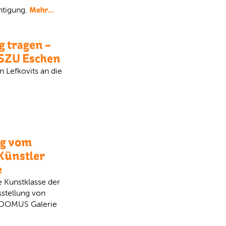
Mehr...
htigung.
 tragen –
 SZU Eschen
n Lefkovits an die
ng vom
Künstler
e
 Kunstklasse der
sstellung von
r DOMUS Galerie