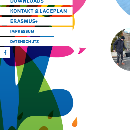
DOWNLOADS
KONTAKT & LAGEPLAN
ERASMUS+
IMPRESSUM
DATENSCHUTZ
f