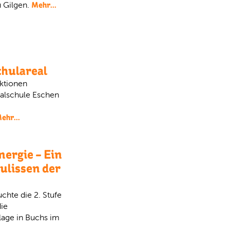
Mehr...
u Gilgen.
chulareal
ktionen
ealschule Eschen
ehr...
nergie – Ein
Kulissen der
chte die 2. Stufe
ie
age in Buchs im