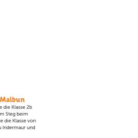
n Malbun
 die Klasse 2b
 im Steg beim
de die Klasse von
au Indermaur und