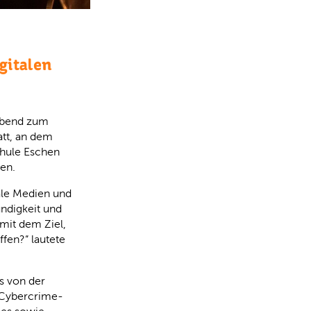
gitalen
sabend zum
att, an dem
chule Eschen
en.
ale Medien und
ndigkeit und
mit dem Ziel,
fen?“ lautete
s von der
e Cybercrime-