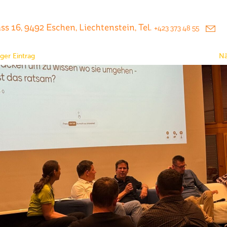
s 16, 9492 Eschen, Liechtenstein, Tel.
+423 373 48 55
ger Eintrag
Nä