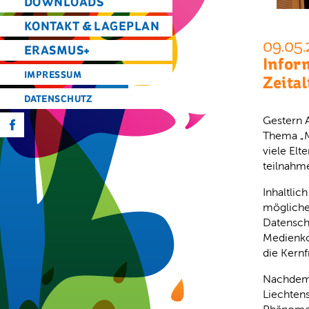
DOWNLOADS
KONTAKT & LAGEPLAN
09.05.
ERASMUS+
Infor
IMPRESSUM
Zeital
DATENSCHUTZ
Gestern 
f
Thema „Me
viele El
teilnahm
Inhaltli
mögliche
Datenschu
Medienkom
die Kernf
Nachdem 
Liechtens