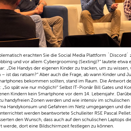
blematisch erachten Sie die Social Media Plattform ´Discord
bing und vor allem Cybergrooming (Sexting)?“ lautete etwa e
r: „Die Handys der eigenen Kinder zu tracken, um zu wissen, 
 ist das ratsam?“ Aber auch die Frage, ab wann Kinder und Ju
martphones bekommen sollten, stand im Raum. Die Antwort de
: „So spät wie nur möglich!“ Selbst IT-Pionär Bill Gates und K
genen Kindern kein Smartphone vor dem 14. Lebensjahr. Darübe
zu handyfreien Zonen werden und wie intensiv im schulischen 
a Handykonsum und Gefahren im Netz umgegangen und die
nterrichtet werden beantwortete Schulleiter RSE Pascal Pelle
sserten den Wunsch, dass auch auf den schulischen Laptops di
t werde, dort eine Bildschirmzeit festlegen zu können.