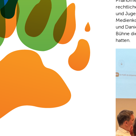
Phänomen
rechtlic
und Juge
Medienko
und Danie
Bühne di
hatten.