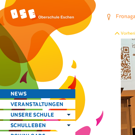
Fronagas
Vorheri
NEWS
VERANSTALTUNGEN
UNSERE SCHULE
SCHULLEBEN