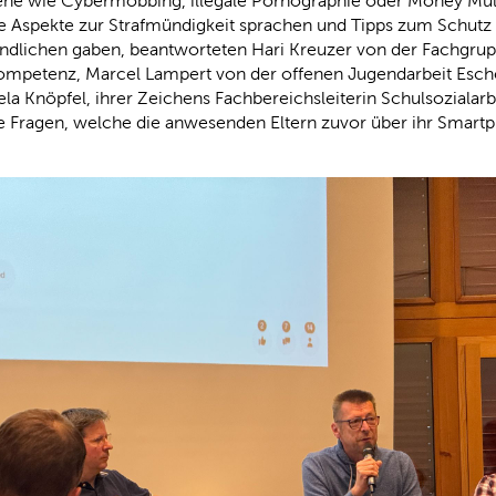
e wie Cybermobbing, illegale Pornographie oder Money Mul
he Aspekte zur Strafmündigkeit sprachen und Tipps zum Schutz
ndlichen gaben, beantworteten Hari Kreuzer von der Fachgru
mpetenz, Marcel Lampert von der offenen Jugendarbeit Esc
la Knöpfel, ihrer Zeichens Fachbereichsleiterin Schulsozialarb
e Fragen, welche die anwesenden Eltern zuvor über ihr Smartp