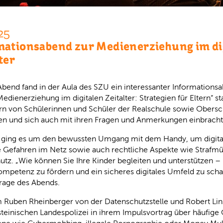
25
mationsabend zur Medienerziehung im di
ter
Abend fand in der Aula des SZU ein interessanter Information
dienerziehung im digitalen Zeitalter: Strategien für Eltern“ st
tern von Schülerinnen und Schüler der Realschule sowie Obers
en und sich auch mit ihren Fragen und Anmerkungen einbracht
ch ging es um den bewussten Umgang mit dem Handy, um digit
 Gefahren im Netz sowie auch rechtliche Aspekte wie Strafmü
tz. „Wie können Sie Ihre Kinder begleiten und unterstützen – 
petenz zu fördern und ein sicheres digitales Umfeld zu schaf
rage des Abends.
Ruben Rheinberger von der Datenschutzstelle und Robert Lin
teinischen Landespolizei in ihrem Impulsvortrag über häufig