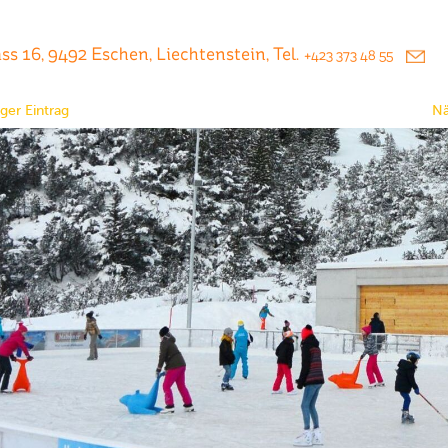
s 16, 9492 Eschen, Liechtenstein, Tel.
+423 373 48 55
ger Eintrag
Nä