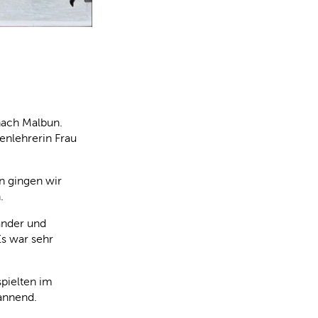
nach Malbun.
enlehrerin Frau
 gingen wir
.
nander und
Es war sehr
pielten im
annend.