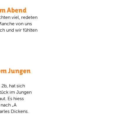
am Abend
chten viel, redeten
 Manche von uns
ch und wir fühlten
om Jungen
 2b, hat sich
tück im Jungen
t. Es hiess
 nach „A
arles Dickens.