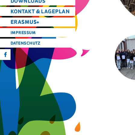
DOWNLOADS
KONTAKT & LAGEPLAN
ERASMUS+
IMPRESSUM
DATENSCHUTZ
f