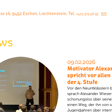
s 16, 9492 Eschen, Liechtenstein, Tel.
+423 373 48 55
ws
09.02.2026
Motivator Alexa
spricht vor alle
der 4. Stufe
Vor den Neuntklässlern 
sprach Alexander Wieser
schonungslos über sein
einen Weg, der ihn von 
Jugendjahren über intern