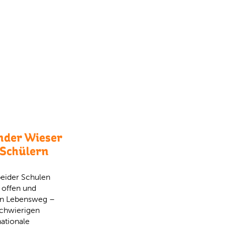
nder Wieser
n Schülern
beider Schulen
 offen und
en Lebensweg –
schwierigen
ationale