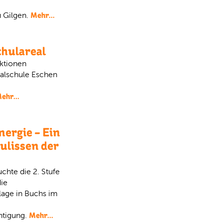
Mehr...
u Gilgen.
chulareal
ktionen
ealschule Eschen
ehr...
nergie – Ein
Kulissen der
chte die 2. Stufe
ie
age in Buchs im
Mehr...
htigung.