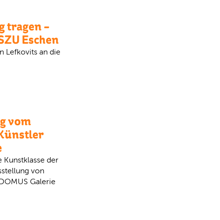
 tragen –
 SZU Eschen
n Lefkovits an die
ng vom
Künstler
e
 Kunstklasse der
sstellung von
r DOMUS Galerie