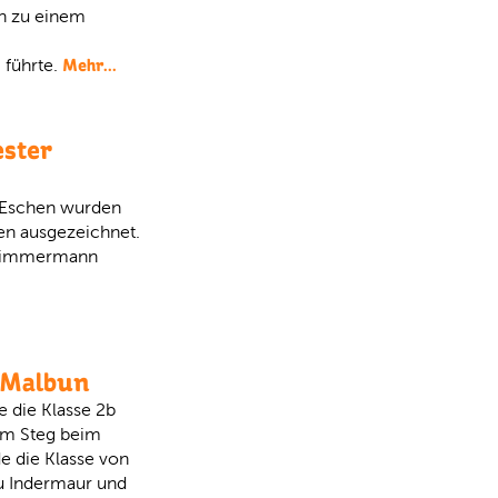
in zu einem
Mehr...
 führte.
ster
 Eschen wurden
en ausgezeichnet.
n Zimmermann
n Malbun
 die Klasse 2b
 im Steg beim
de die Klasse von
au Indermaur und